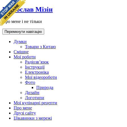
Мирослав Мізін
Про мене і не тільки
Перемкнути навігацію
Думки
Товари з Китаю
Смішне
Мої роботи
Радіозв’язок
Інструкції
Електроніка
Мої відеороботи
Фото
Природа
Дизайн
Логотипи
Мої кулінарні рецепти
Про мене
Друзі сайту
Цікавинки з мережі