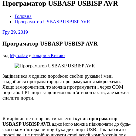
Програматор USBASP USBISP AVR
Головна
Програматор USBASP USBISP AVR
Гру 29, 2019
Програматор USBASP USBISP AVR
від
Myroslav
в
Товари з Китаю
Зацікавився я однією поробкою своїми руками і мені
знадобився програматор для програмування мікросхеми.
Якщо заморочитися, то можна програмувати і через COM
порт або LPT порт за допомогою п’яти контактів, але можна
спалити порти.
Я вирішив не створювати колесо і купив
програматор
USBASP USBISP AVR
адже його можна підключати до будь-
якого комп’ютера чи ноутбука де є порт USB. Так набагато
простіше і не потрібно шукати старі версії комп’ютерів де є