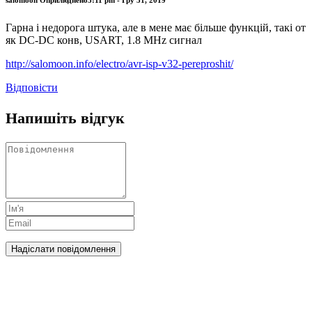
Гарна і недорога штука, але в мене має більше функцій, такі от
як DC-DC конв, USART, 1.8 MHz сигнал
http://salomoon.info/electro/avr-isp-v32-pereproshit/
Відповіcти
Напишіть відгук