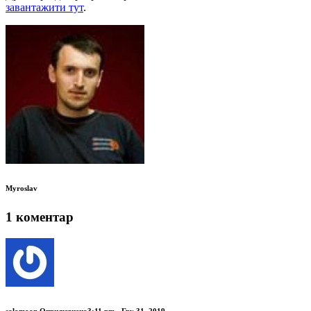
завантажити тут
.
Myroslav
1 коментар
salomoon
Оприлюднено3:11 pm - Гру 31, 2019