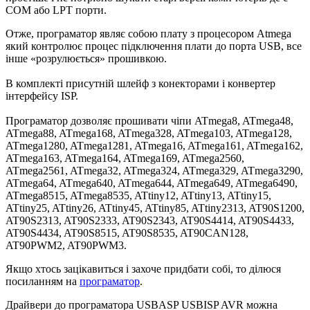
COM або LPT порти.
Отже, програматор являє собою плату з процесором Atmega
який контролює процес підключення плати до порта USB, все
інше «розрулюється» прошивкою.
В комплекті присутній шлейф з конекторами і конвертер
інтерфейсу ISP.
Програматор дозволяє прошивати чіпи ATmega8, ATmega48,
ATmega88, ATmega168, ATmega328, ATmega103, ATmega128,
ATmega1280, ATmega1281, ATmega16, ATmega161, ATmega162,
ATmega163, ATmega164, ATmega169, ATmega2560,
ATmega2561, ATmega32, ATmega324, ATmega329, ATmega3290,
ATmega64, ATmega640, ATmega644, ATmega649, ATmega6490,
ATmega8515, ATmega8535, ATtiny12, ATtiny13, ATtiny15,
ATtiny25, ATtiny26, ATtiny45, ATtiny85, ATtiny2313, AT90S1200,
AT90S2313, AT90S2333, AT90S2343, AT90S4414, AT90S4433,
AT90S4434, AT90S8515, AT90S8535, AT90CAN128,
AT90PWM2, AT90PWM3.
Якщо хтось зацікавиться і захоче придбати собі, то ділюся
посиланням на
програматор
.
Драйвери до програматора USBASP USBISP AVR можна