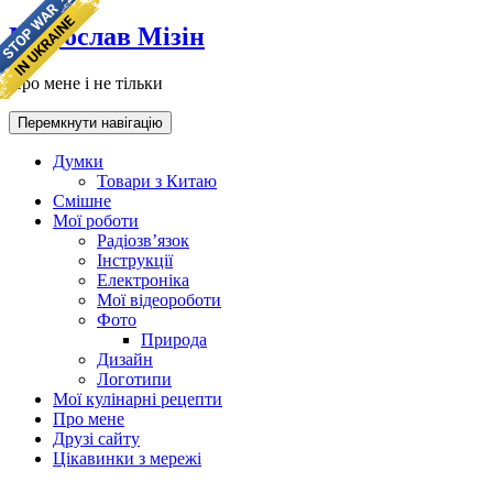
Мирослав Мізін
Про мене і не тільки
Перемкнути навігацію
Думки
Товари з Китаю
Смішне
Мої роботи
Радіозв’язок
Інструкції
Електроніка
Мої відеороботи
Фото
Природа
Дизайн
Логотипи
Мої кулінарні рецепти
Про мене
Друзі сайту
Цікавинки з мережі