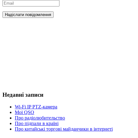
Недавні записи
Wi-Fi IP PTZ-камера
Мої QSO
Про радіолюбительство
Про підпали в країні
Про китайські торгові майданчики в інтернеті