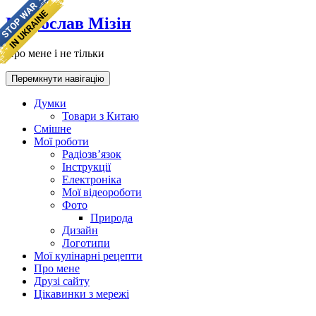
Мирослав Мізін
Про мене і не тільки
Перемкнути навігацію
Думки
Товари з Китаю
Смішне
Мої роботи
Радіозв’язок
Інструкції
Електроніка
Мої відеороботи
Фото
Природа
Дизайн
Логотипи
Мої кулінарні рецепти
Про мене
Друзі сайту
Цікавинки з мережі