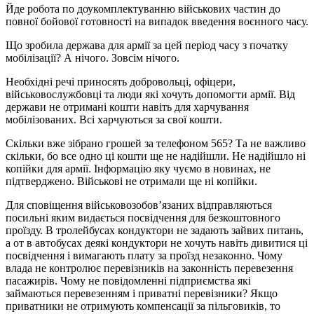
Йде робота по доукомплектуванню військових частин до
повної бойової готовності на випадок введення воєнного часу.
Що зробила держава для армії за цей період часу з початку
мобілізації? А нічого. Зовсім нічого.
Необхідні речі приносять добровольці, офіцери,
військовослужбовці та люди які хочуть допомогти армії. Від
держави не отримані кошти навіть для харчування
мобілізованих. Всі харчуються за свої кошти.
Скільки вже зібрано грошей за телефоном 565? Та не важливо
скільки, бо все одно ці кошти ще не надійшли. Не надійшло ні
копійки для армії. Інформацію яку чуємо в новинах, не
підтверджено. Військові не отримали ще ні копійки.
Для сповіщення військовозобов’язаних відправляються
посильні яким видається посвідчення для безкоштовного
проїзду. В тролейбусах кондуктори не задають зайвих питань,
а от в автобусах деякі кондуктори не хочуть навіть дивитися ці
посвідчення і вимагають плату за проїзд незаконно. Чому
влада не контролює перевізників на законність перевезення
пасажирів. Чому не повідомленні підприємства які
займаються перевезенням і приватні перевізники? Якщо
приватники не отримують компенсації за пільговиків, то