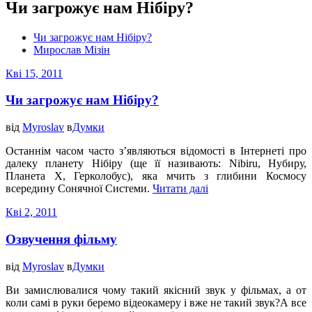
Чи загрожує нам Нібіру?
Чи загрожує нам Нібіру?
Мирослав Мізін
Кві 15, 2011
Чи загрожує нам Нібіру?
від
Myroslav
в
Думки
Останнім часом часто з’являються відомості в Інтернеті про
далеку планету Нібіру (ще її називають: Nibiru, Нубиру,
Планета Х, Герколобус), яка мчить з глибини Космосу
всередину Сонячної Системи.
Читати далі
Кві 2, 2011
Озвучення фільму
від
Myroslav
в
Думки
Ви замислювалися чому такий якісний звук у фільмах, а от
коли самі в руки беремо відеокамеру і вже не такий звук?А все