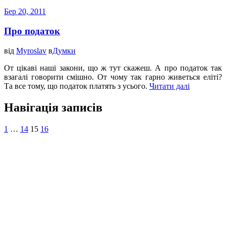
Бер 20, 2011
Про податок
від
Myroslav
в
Думки
От цікаві наші закони, що ж тут скажеш. А про податок так
взагалі говорити смішно. От чому так гарно живеться еліті?
Та все тому, що податок платять з усього.
Читати далі
Навігація записів
1
…
14
15
16