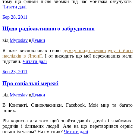
тому що фільми після зйомки під час монтажа озвучують.
Читати далі
Бер 28, 2011
Щодо радіоактивного забруднення
від
Myroslav
в
Думки
Я вже висловлював свою
думку щодо землетрусу і його
наслідків в Японії
. І от виходить що мої переживання мали
підстави.
Читати далі
Бер 23, 2011
Про соціальні мережі
від
Myroslav
в
Думки
В Контакті, Однокласники, Facebook, Мой мир та багато
інших.
Річ корисна для того щоб знайти давніх друзів і знайомих,
родичів і близьких людей. Але на що перетворився сервіс
останнім часом? На смітник?
Читати далі