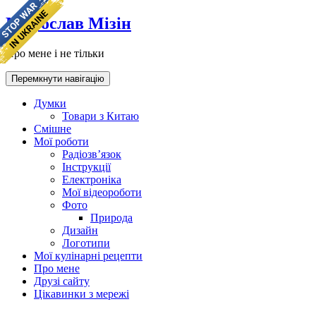
Мирослав Мізін
Про мене і не тільки
Перемкнути навігацію
Думки
Товари з Китаю
Смішне
Мої роботи
Радіозв’язок
Інструкції
Електроніка
Мої відеороботи
Фото
Природа
Дизайн
Логотипи
Мої кулінарні рецепти
Про мене
Друзі сайту
Цікавинки з мережі